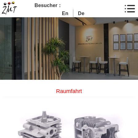
Besucher：
En
De
Raumfahrt