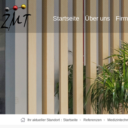
Startseite
Über uns
Fir
Ihr aktueller Standort：
Startseite
Referenzen
Medizintechn