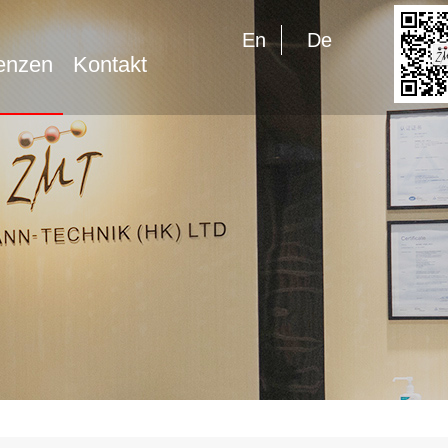
En
De
enzen
Kontakt